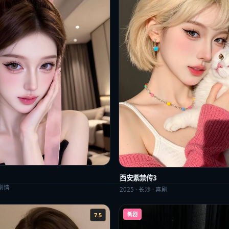
西安紫禁传3
剧情
2025
·
长沙
·
喜剧
新剧
7.5