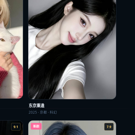
东京重逢
2025
·
京都
·
科幻
新剧
9.1
7.9