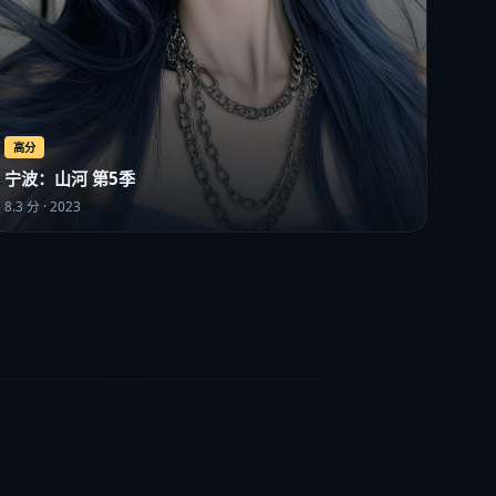
高分
宁波：山河 第5季
8.3
分 ·
2023