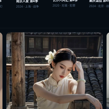
长沙人间记 第4季
重庆谍战 第4
季
南京人家 第4季
2020
·
无锡
·
犯罪
2024
·
北京
·
战
幻
2024
·
上海
·
战争