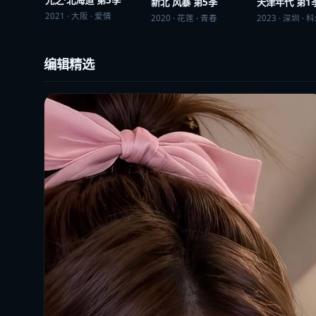
光之·北海道 第5季
新北 风暴 第5季
天津年代 第1
2021
·
大阪
·
爱情
2020
·
花莲
·
青春
2023
·
深圳
·
科
编辑精选