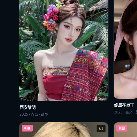
终局在垦丁
西安黎明
2025
·
嘉义
·
2025
·
青岛
·
战争
新剧
新剧
8.7