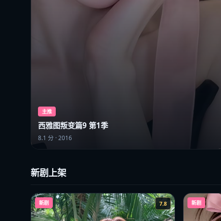
主推
西雅图叛变篇9 第1季
8.1
分 ·
2016
新剧上架
新剧
新剧
7.8