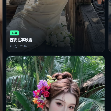
口碑
西安往事秋霜
9.5
分 ·
2016