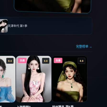
天津年代 第1季
完整榜单 →
热播
热播
8.4
8.8
8.8