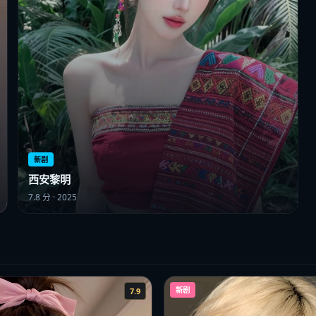
新剧
西安黎明
7.8
分 ·
2025
新剧
7.9