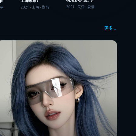
杭州寒冬 第5季
上海紫禁7
季
2021
·
天津
·
爱情
2021
·
上海
·
剧情
争
更多 →